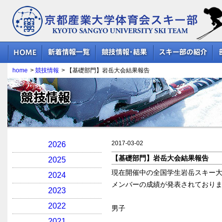
京都産業大学体育会スキー部
home
>
競技情報
>
【基礎部門】岩岳大会結果報告
競技情報
2017-03-02
2026
【基礎部門】岩岳大会結果報告
2025
現在開催中の全国学生岩岳スキー
2024
メンバーの成績が発表されており
2023
2022
男子
2021