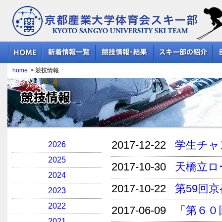
京都産業大学体育会スキー部
home
>
競技情報
競技情報
2017-12-22
学生チャ
2026
2025
2017-10-30
天橋立ロ
2024
2017-10-22
第59回
2023
2022
2017-06-09
「第６０
2021