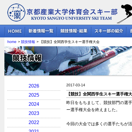
京都産業大学体育会スキー部
home
>
競技情報
>
【競技】全関西学生スキー選手権大会
競技情報
2017-03-14
2026
【競技】全関西学生スキー選手権
2025
昨日をもちまして、競技部門の選
2024
ー選手権大会を終えました。
2023
2022
今回の大会では多くの選手たちが
2021