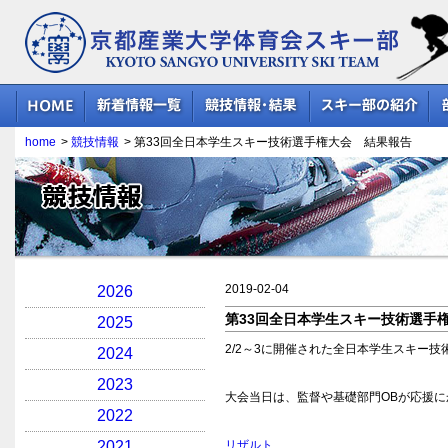
京都産業大学体育会スキー部
home
>
競技情報
>
第33回全日本学生スキー技術選手権大会 結果報告
競技情報
2019-02-04
2026
第33回全日本学生スキー技術選手
2025
2/2～3に開催された全日本学生スキー
2024
2023
大会当日は、監督や基礎部門OBが応援
2022
2021
リザルト