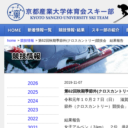
京都産業大学体育会スキー部
home
>
競技情報
>
第62回秋期季節外(クロスカントリー)競技会 結果報告
競技情報
2019-11-07
2026
第62回秋期季節外(クロスカントリ
2025
令和元年１０月２７日（日） 滋賀
2024
節外（クロスカントリー）競技会
2023
2022
結果報告
女子アルペン（３km） ２位 井
2021