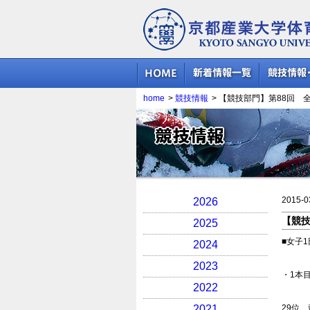
京都産業大学体育会スキー部
home
>
競技情報
>
【競技部門】第88回 
競技情報
2015-0
2026
【競技
2025
■女子1
2024
2023
・1本
2022
2021
29位