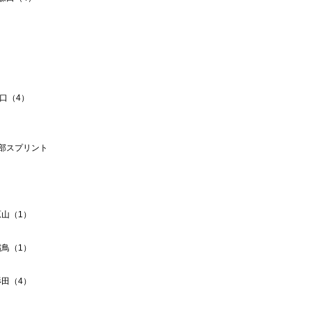
目
森口（4）
2部スプリント
原山（1）
霜鳥（1）
杉田（4）