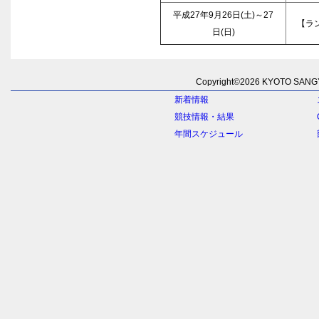
平成27年9月26日(土)～27
【ラ
日(日)
Copyright©
2026 KYOTO SANGYO
新着情報
競技情報・結果
年間スケジュール